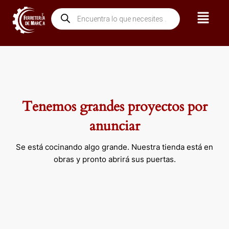
Ir
Menú
Búsqueda
al
de
contenido
productos
Tenemos grandes proyectos por
anunciar
Se está cocinando algo grande. Nuestra tienda está en
obras y pronto abrirá sus puertas.