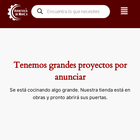
Ir
Menú
Búsqueda
al
de
contenido
productos
Tenemos grandes proyectos por
anunciar
Se está cocinando algo grande. Nuestra tienda está en
obras y pronto abrirá sus puertas.