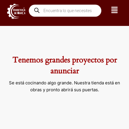
Ir
Menú
Búsqueda
al
de
contenido
productos
Tenemos grandes proyectos por
anunciar
Se está cocinando algo grande. Nuestra tienda está en
obras y pronto abrirá sus puertas.