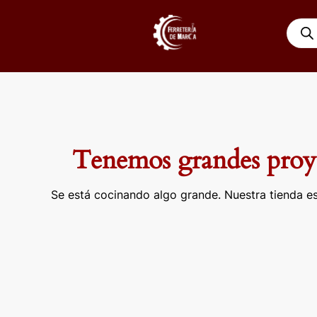
Ir
Búsqu
al
de
contenido
produ
Tenemos grandes proye
Se está cocinando algo grande. Nuestra tienda es