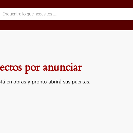
eda
ctos
ctos por anunciar
tá en obras y pronto abrirá sus puertas.