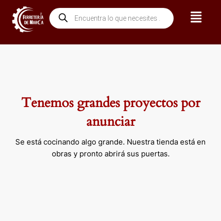
Ir
Menú
Búsqueda
al
de
contenido
productos
Tenemos grandes proyectos por
anunciar
Se está cocinando algo grande. Nuestra tienda está en
obras y pronto abrirá sus puertas.