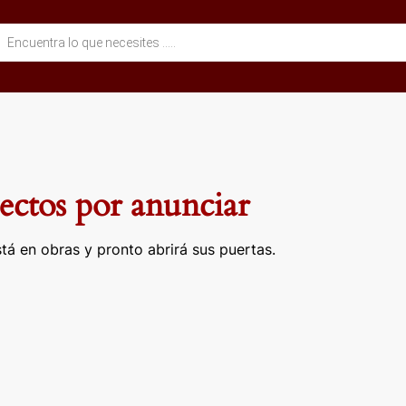
eda
ctos
ctos por anunciar
tá en obras y pronto abrirá sus puertas.