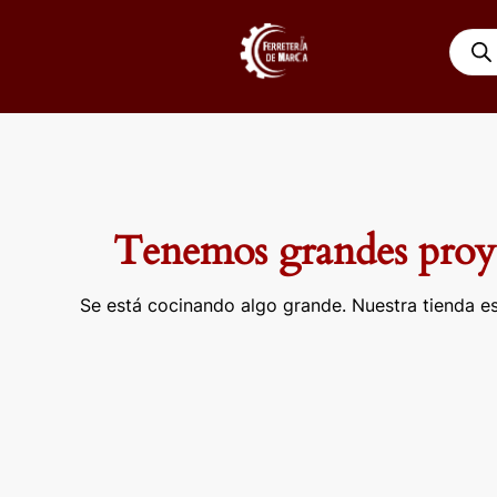
Ir
Búsqu
al
de
contenido
produ
Tenemos grandes proye
Se está cocinando algo grande. Nuestra tienda es