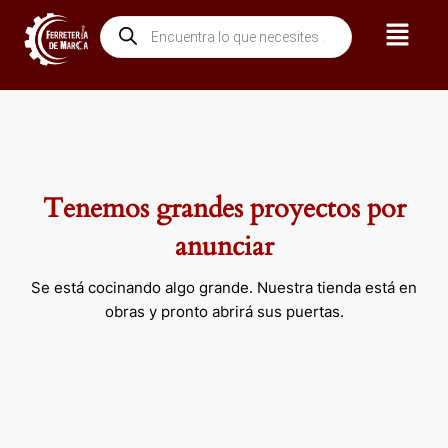
Ir
Menú
Búsqueda
al
de
contenido
productos
Tenemos grandes proyectos por
anunciar
Se está cocinando algo grande. Nuestra tienda está en
obras y pronto abrirá sus puertas.