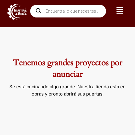
Ir
Menú
Búsqueda
al
de
contenido
productos
Tenemos grandes proyectos por
anunciar
Se está cocinando algo grande. Nuestra tienda está en
obras y pronto abrirá sus puertas.