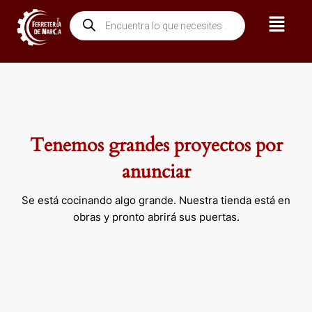
Ir
Menú
Búsqueda
al
de
contenido
productos
Tenemos grandes proyectos por
anunciar
Se está cocinando algo grande. Nuestra tienda está en
obras y pronto abrirá sus puertas.