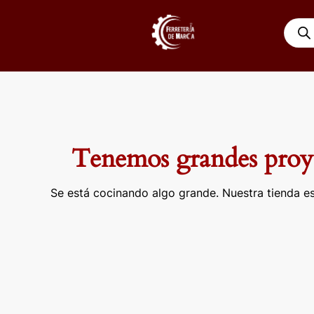
Ir
Búsqu
al
de
contenido
produ
Tenemos grandes proye
Se está cocinando algo grande. Nuestra tienda es