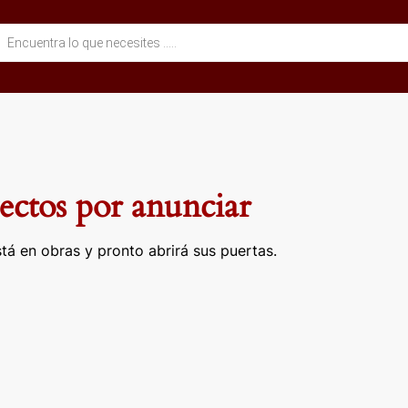
eda
ctos
ctos por anunciar
tá en obras y pronto abrirá sus puertas.