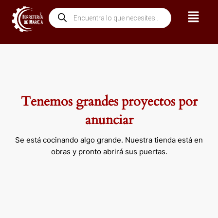
Ir
Menú
Búsqueda
al
de
contenido
productos
Tenemos grandes proyectos por
anunciar
Se está cocinando algo grande. Nuestra tienda está en
obras y pronto abrirá sus puertas.