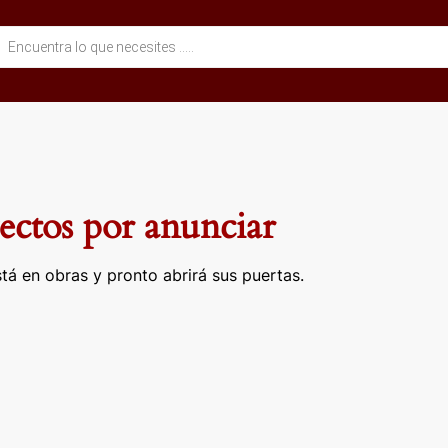
eda
ctos
ctos por anunciar
tá en obras y pronto abrirá sus puertas.