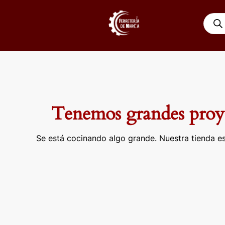
Ir
Búsqu
al
de
contenido
produ
Tenemos grandes proye
Se está cocinando algo grande. Nuestra tienda es