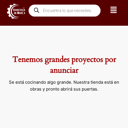
Ir
Menú
Búsqueda
al
de
contenido
productos
Tenemos grandes proyectos por
anunciar
Se está cocinando algo grande. Nuestra tienda está en
obras y pronto abrirá sus puertas.