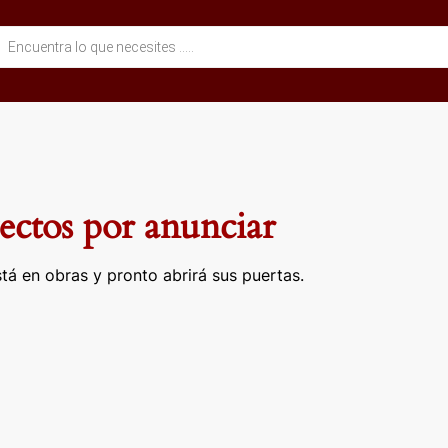
eda
ctos
ctos por anunciar
tá en obras y pronto abrirá sus puertas.