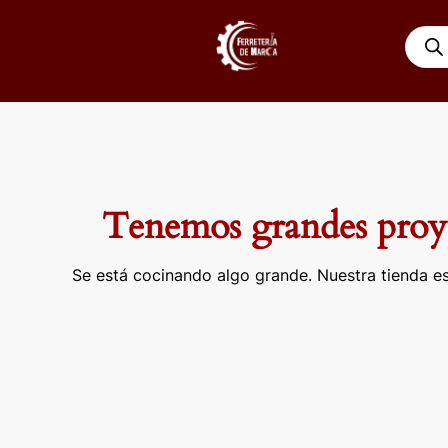
Ir
Búsqu
al
de
contenido
produ
Tenemos grandes proye
Se está cocinando algo grande. Nuestra tienda es