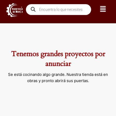
Ir
Menú
Búsqueda
al
de
contenido
productos
Tenemos grandes proyectos por
anunciar
Se está cocinando algo grande. Nuestra tienda está en
obras y pronto abrirá sus puertas.