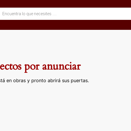
eda
ctos
ctos por anunciar
tá en obras y pronto abrirá sus puertas.