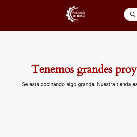
Ir
Búsqu
al
de
contenido
produ
Tenemos grandes proye
Se está cocinando algo grande. Nuestra tienda es