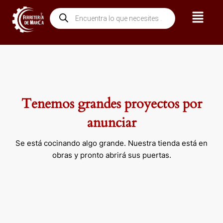
Ir
Menú
Búsqueda
al
de
contenido
productos
Tenemos grandes proyectos por
anunciar
Se está cocinando algo grande. Nuestra tienda está en
obras y pronto abrirá sus puertas.