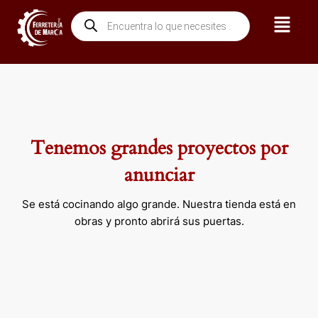
Ir
Menú
Búsqueda
al
de
contenido
productos
Tenemos grandes proyectos por
anunciar
Se está cocinando algo grande. Nuestra tienda está en
obras y pronto abrirá sus puertas.