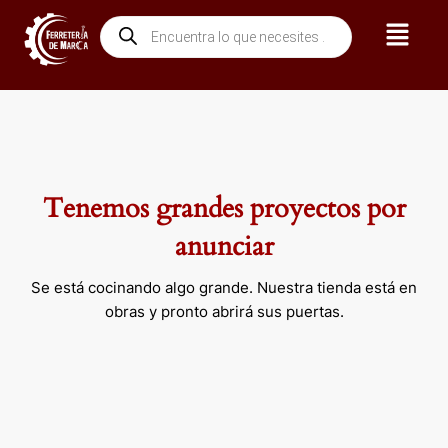
Ir
Menú
Búsqueda
al
de
contenido
productos
Tenemos grandes proyectos por
anunciar
Se está cocinando algo grande. Nuestra tienda está en
obras y pronto abrirá sus puertas.