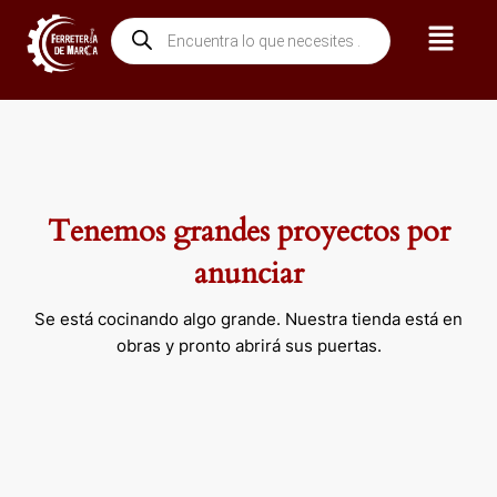
Ir
Menú
Búsqueda
al
de
contenido
productos
Tenemos grandes proyectos por
anunciar
Se está cocinando algo grande. Nuestra tienda está en
obras y pronto abrirá sus puertas.