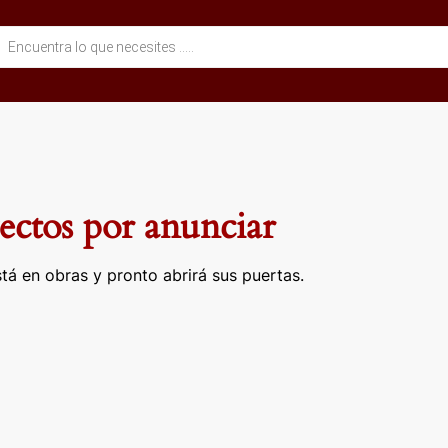
eda
ctos
ctos por anunciar
tá en obras y pronto abrirá sus puertas.