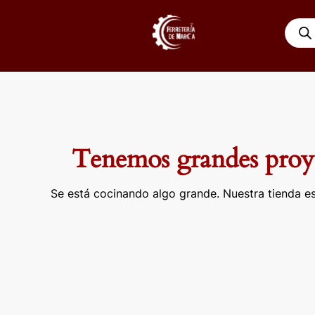
Ir
Búsqu
al
de
contenido
produ
Tenemos grandes proye
Se está cocinando algo grande. Nuestra tienda es