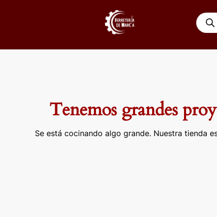
Ir
Búsqu
al
de
contenido
produ
Tenemos grandes proye
Se está cocinando algo grande. Nuestra tienda es