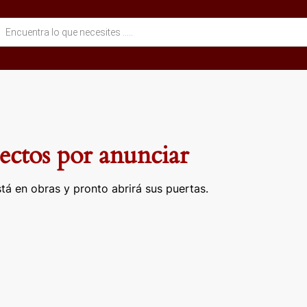
eda
ctos
ctos por anunciar
tá en obras y pronto abrirá sus puertas.