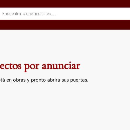
eda
ctos
ctos por anunciar
tá en obras y pronto abrirá sus puertas.