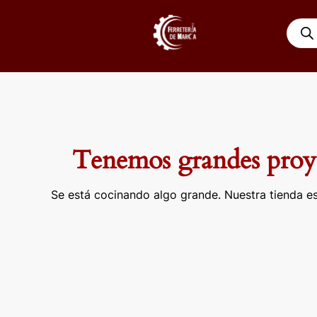
Ir
Búsqu
al
de
contenido
produ
Tenemos grandes proye
Se está cocinando algo grande. Nuestra tienda es