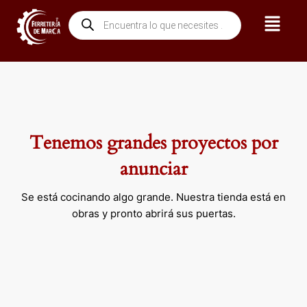
Ir
Menú
Búsqueda
al
de
contenido
productos
Tenemos grandes proyectos por
anunciar
Se está cocinando algo grande. Nuestra tienda está en
obras y pronto abrirá sus puertas.