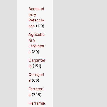
Accesori
os y
Refaccio
nes
113
Agricultu
ra y
Jardinerí
a
39
Carpinter
ía
151
Cerrajerí
a
80
Ferreterí
a
705
Herramie