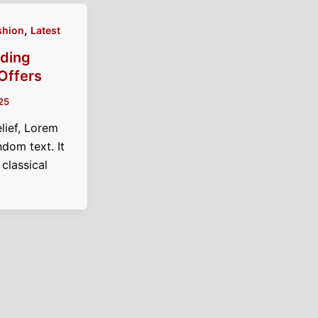
,
shion
Latest
nding
Offers
25
lief, Lorem
ndom text. It
 classical