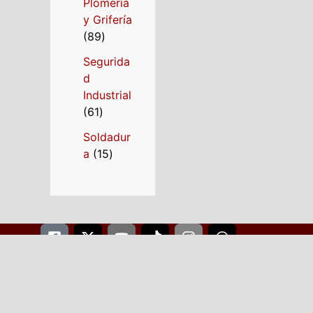
Plomería
y Grifería
89
Segurida
d
Industrial
61
Soldadur
a
15
Facebook-
X-
Youtube
Tiktok
Instagram
Whatsapp
square
twitter