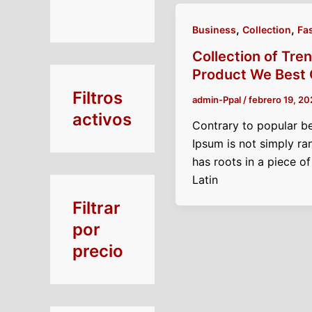
t
c
c
c
c
c
c
c
u
u
c
u
u
o
t
t
t
t
t
t
t
c
c
t
c
c
,
,
Business
Collection
Fa
s
o
o
o
o
o
o
o
t
t
o
t
t
Collection of Tre
s
s
s
s
s
s
s
o
o
s
o
o
s
s
s
s
Product We Best 
Filtros
admin-Ppal
/
febrero 19, 20
activos
Contrary to popular be
Ipsum is not simply ra
has roots in a piece of
Latin
Filtrar
por
precio