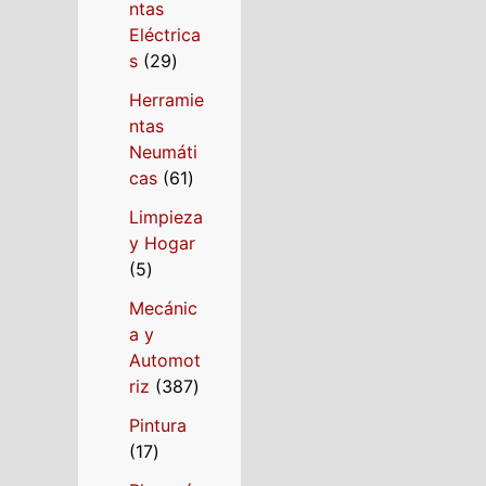
ntas
Eléctrica
s
29
Herramie
ntas
Neumáti
cas
61
Limpieza
y Hogar
5
Mecánic
a y
Automot
riz
387
Pintura
17